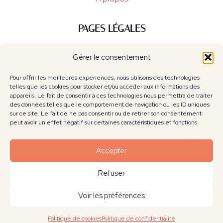
PAGES LÉGALES
CGV / CGU
Gérer le consentement
Politique de cookies
Mentions légales
Pour offrir les meilleures expériences, nous utilisons des technologies
telles que les cookies pour stocker et/ou accéder aux informations des
Politique de confidentialité
appareils. Le fait de consentir à ces technologies nous permettra de traiter
des données telles que le comportement de navigation ou les ID uniques
sur ce site. Le fait de ne pas consentir ou de retirer son consentement
CONTACT
peut avoir un effet négatif sur certaines caractéristiques et fonctions.
contact@atelierquart.fr
Accepter
Refuser
Contact
Voir les préférences
Politique de cookies
Politique de confidentialité